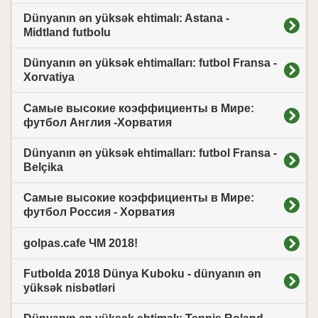
Dünyanın ən yüksək ehtimalı: Astana -
Midtland futbolu
Dünyanın ən yüksək ehtimalları: futbol Fransa -
Xorvatiya
Самые высокие коэффициенты в Мире:
футбол Англия -Хорватия
Dünyanın ən yüksək ehtimalları: futbol Fransa -
Belçika
Самые высокие коэффициенты в Мире:
футбол Россия - Хорватия
golpas.cafe ЧМ 2018!
Futbolda 2018 Dünya Kuboku - dünyanın ən
yüksək nisbətləri