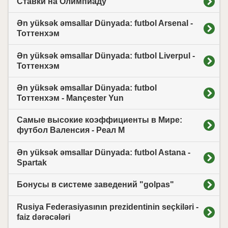
Ставки на Олимпиаду
Ən yüksək əmsallar Dünyada: futbol Arsenal -
Тоттенхэм
Ən yüksək əmsallar Dünyada: futbol Liverpul -
Тоттенхэм
Ən yüksək əmsallar Dünyada: futbol
Тоттенхэм - Mançester Yun
Самые высокие коэффициенты в Мире:
футбол Валенсия - Реал М
Ən yüksək əmsallar Dünyada: futbol Astana -
Spartak
Бонусы в системе заведений "golpas"
Rusiya Federasiyasının prezidentinin seçkiləri -
faiz dərəcələri