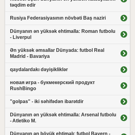
təqdim edir
Rusiya Federasiyasının növbəti Baş naziri
Dünyanın ən yüksək ehtimalla: Roman futbolu
- Liverpul
Ən yüksək əmsallar Dünyada: futbol Real
Madrid - Bavariya
qaydalardakı dəyişikliklər
новая игра - букмекерский продукт
RushBingo
"golpas" - iki səhifədən ibarətdir
Dünyanın ən yüksək ehtimalla: Arsenal futbolu
- Atletiko M.
Dünyanın ən böyük ehtimalı: futbol Bayern -