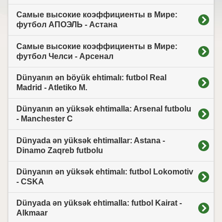
Самые высокие коэффициенты в Мире:
футбол АПОЭЛЬ - Астана
Самые высокие коэффициенты в Мире:
футбол Челси - Арсенал
Dünyanın ən böyük ehtimalı: futbol Real
Madrid - Atletiko M.
Dünyanın ən yüksək ehtimalla: Arsenal futbolu
- Manchester C
Dünyada ən yüksək ehtimallar: Astana -
Dinamo Zaqreb futbolu
Dünyanın ən yüksək ehtimalı: futbol Lokomotiv
- CSKA
Dünyada ən yüksək ehtimalla: futbol Kairat -
Alkmaar