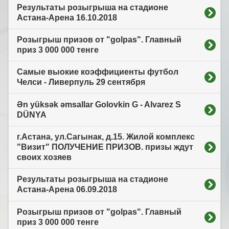
Результаты розыгрыша на стадионе
Астана-Арена 16.10.2018
Розыгрыш призов от "golpas". Главный
приз 3 000 000 тенге
Самые выокие коэффициенты футбол
Челси - Ливерпуль 29 сентября
Ən yüksək əmsallar Golovkin G - Alvarez S
DÜNYA
г.Астана, ул.Сагынак, д.15. Жилой комплекс
"Визит" ПОЛУЧЕНИЕ ПРИЗОВ. призы ждут
своих хозяев
Результаты розыгрыша на стадионе
Астана-Арена 06.09.2018
Розыгрыш призов от "golpas". Главный
приз 3 000 000 тенге