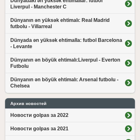
Dünyadakı ən yüksək ehtimallar: futbol
Liverpul - Manchester C
Dünyanın ən yüksək ehtimalı: Real Madrid
futbolu - Villarreal
Dünyada ən yüksək ehtimalla: futbol Barcelona
- Levante
Dünyanın ən böyük ehtimalı:Liverpul - Everton
Futbolu
Dünyanın ən böyük ehtimalı: Arsenal futbolu -
Chelsea
Архив новостей
Новости golpas за 2022
Новости golpas за 2021