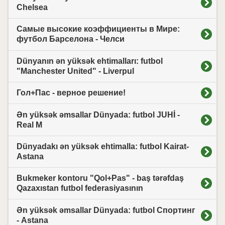
Chelsea
Самые высокие коэффициенты в Мире:
футбол Барселона - Челси
Dünyanın ən yüksək ehtimalları: futbol
"Manchester United" - Liverpul
Гол+Пас - верное решение!
Ən yüksək əmsallar Dünyada: futbol JUHİ -
Real M
Dünyadakı ən yüksək ehtimalla: futbol Kairat-
Astana
Bukmeker kontoru "Qol+Pas" - baş tərəfdaş
Qazaxıstan futbol federasiyasının
Ən yüksək əmsallar Dünyada: futbol Спортинг
- Astana