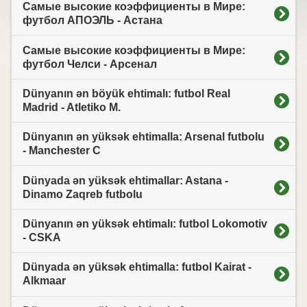
Самые высокие коэффициенты в Мире:
футбол АПОЭЛЬ - Астана
Самые высокие коэффициенты в Мире:
футбол Челси - Арсенал
Dünyanın ən böyük ehtimalı: futbol Real
Madrid - Atletiko M.
Dünyanın ən yüksək ehtimalla: Arsenal futbolu
- Manchester C
Dünyada ən yüksək ehtimallar: Astana -
Dinamo Zaqreb futbolu
Dünyanın ən yüksək ehtimalı: futbol Lokomotiv
- CSKA
Dünyada ən yüksək ehtimalla: futbol Kairat -
Alkmaar