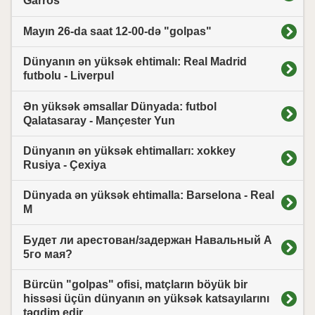
Garros
Mayın 26-da saat 12-00-də "golpas"
Dünyanın ən yüksək ehtimalı: Real Madrid
futbolu - Liverpul
Ən yüksək əmsallar Dünyada: futbol
Qalatasaray - Mançester Yun
Dünyanın ən yüksək ehtimalları: xokkey
Rusiya - Çexiya
Dünyada ən yüksək ehtimalla: Barselona - Real
M
Будет ли арестован/задержан Навальный А
5го мая?
Bürcün "golpas" ofisi, matçların böyük bir
hissəsi üçün dünyanın ən yüksək katsayılarını
təqdim edir