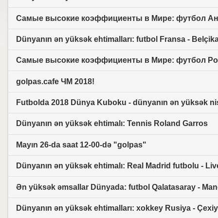
Самые высокие коэффициенты в Мире: футбол Ан
Dünyanın ən yüksək ehtimalları: futbol Fransa - Belçik
Самые высокие коэффициенты в Мире: футбол Рос
golpas.cafe ЧМ 2018!
Futbolda 2018 Dünya Kuboku - dünyanın ən yüksək nis
Dünyanın ən yüksək ehtimalı: Tennis Roland Garros
Mayın 26-da saat 12-00-də "golpas"
Dünyanın ən yüksək ehtimalı: Real Madrid futbolu - Liv
Ən yüksək əmsallar Dünyada: futbol Qalatasaray - Ma
Dünyanın ən yüksək ehtimalları: xokkey Rusiya - Çexi