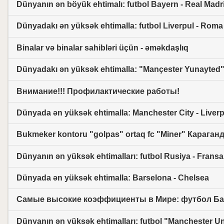
Dünyanın ən böyük ehtimalı: futbol Bayern - Real Madr
Dünyadakı ən yüksək ehtimalla: futbol Liverpul - Roma
Binalar və binalar sahibləri üçün - əməkdaşlıq
Dünyadakı ən yüksək ehtimalla: "Mançester Yunayted"
Внимание!!! Профилактические работы!
Dünyada ən yüksək ehtimalla: Manchester City - Liverp
Bukmeker kontoru "golpas" ortaq fc "Miner" Караган
Dünyanın ən yüksək ehtimalları: futbol Rusiya - Fransa
Dünyada ən yüksək ehtimalla: Barselona - Chelsea
Самые высокие коэффициенты в Мире: футбол Бар
Dünyanın ən yüksək ehtimalları: futbol "Manchester Uni