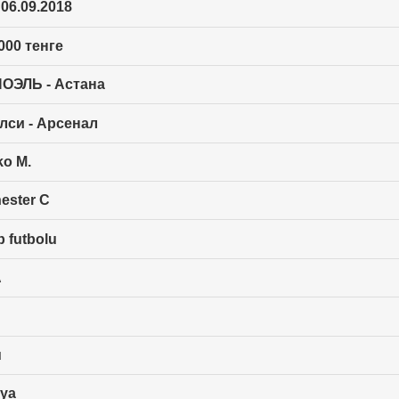
06.09.2018
000 тенге
ОЭЛЬ - Астана
си - Арсенал
ko M.
hester C
b futbolu
A
u
iya