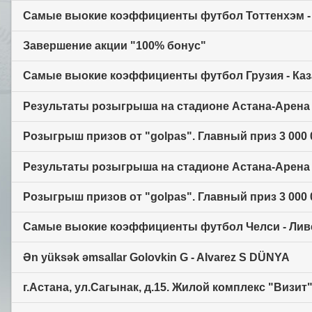
Самые выокие коэффициенты футбол Тоттенхэм - 
Завершение акции "100% бонус"
Самые выокие коэффициенты футбол Грузия - Каз
Результаты розыгрыша на стадионе Астана-Арена 
Розыгрыш призов от "golpas". Главный приз 3 000 
Результаты розыгрыша на стадионе Астана-Арена 
Розыгрыш призов от "golpas". Главный приз 3 000 
Самые выокие коэффициенты футбол Челси - Ливе
Ən yüksək əmsallar Golovkin G - Alvarez S DÜNYA
г.Астана, ул.Сагынак, д.15. Жилой комплекс "Виз