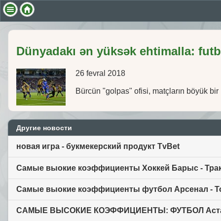
Dünyadakı ən yüksək ehtimalla: futb
26 fevral 2018
Bürcün "golpas" ofisi, matçların böyük bir
Другие новости
новая игра - букмекерский продукт TvBet
Самые выокие коэффициенты Хоккей Барыс - Тра
Самые выокие коэффициенты футбол Арсенал - То
САМЫЕ ВЫСОКИЕ КОЭФФИЦИЕНТЫ: ФУТБОЛ Астана