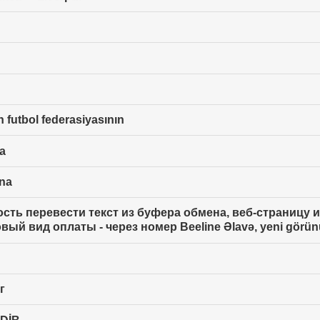
 futbol federasiyasının
a
ona
ость перевести текст из буфера обмена, веб-страницу и
ый вид оплаты - через номер Beeline Əlavə, yeni görünüş
г