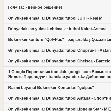
Гол+Пас - верное решение!
Ən yüksək əmsallar Dünyada: futbol JUHİ - Real M
Dünyadakı ən yüksək ehtimalla: futbol Kairat-Astana
Bukmeker kontoru "Qol+Pas" - baş tərəfdaş Qazaxıstan
Ən yüksək əmsallar Dünyada: futbol Спортинг - Astan
Ən yüksək əmsallar Dünyada: futbol Chelsea - Barcel
1 Google Переводчик translate.google.com Возможн
Яндекс.Переводчик translate.yandex.kz Добавлен нов
Rəsmi bəyanat Bukmeker Kontorları "golpas"
Ən yüksək əmsallar Dünyada: futbol Astana - Спортин
Ən yüksək əmsallar Dünyada: futbol Црвена Star - M 