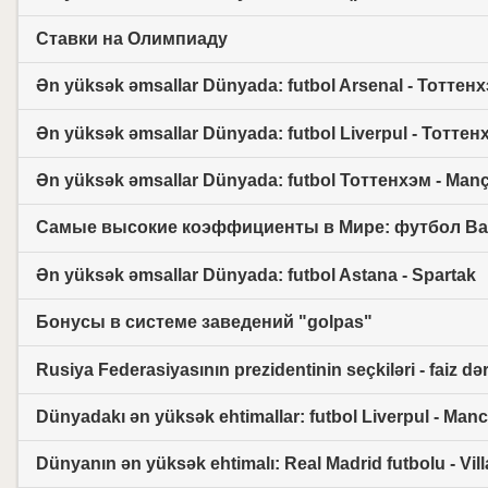
Ставки на Олимпиаду
Ən yüksək əmsallar Dünyada: futbol Arsenal - Тоттен
Ən yüksək əmsallar Dünyada: futbol Liverpul - Тоттен
Ən yüksək əmsallar Dünyada: futbol Тоттенхэм - Man
Самые высокие коэффициенты в Мире: футбол Вал
Ən yüksək əmsallar Dünyada: futbol Astana - Spartak
Бонусы в системе заведений "golpas"
Rusiya Federasiyasının prezidentinin seçkiləri - faiz də
Dünyadakı ən yüksək ehtimallar: futbol Liverpul - Man
Dünyanın ən yüksək ehtimalı: Real Madrid futbolu - Vill