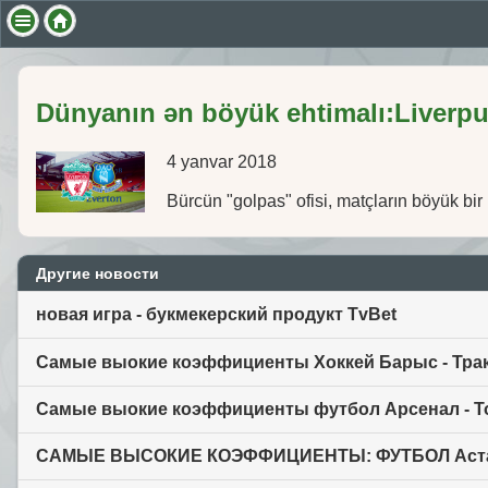
Dünyanın ən böyük ehtimalı:Liverpu
4 yanvar 2018
Bürcün "golpas" ofisi, matçların böyük bir
Другие новости
новая игра - букмекерский продукт TvBet
Самые выокие коэффициенты Хоккей Барыс - Тра
Самые выокие коэффициенты футбол Арсенал - То
САМЫЕ ВЫСОКИЕ КОЭФФИЦИЕНТЫ: ФУТБОЛ Астана