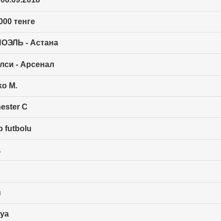
000 тенге
ОЭЛЬ - Астана
си - Арсенал
ko M.
hester C
b futbolu
A
u
iya