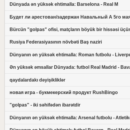
Dünyada ən yüksək ehtimalla: Barselona - Real M
Будет ли арестован/задержан Навальный А 5го ма
Bürcün "golpas" ofisi, matçların böyük bir hissəsi üçü
Rusiya Federasiyasının növbəti Baş naziri
Dünyanın ən yüksək ehtimalla: Roman futbolu - Liverp
Ən yüksək əmsallar Dünyada: futbol Real Madrid - Bav
qaydalardakı dəyişikliklər
новая игра - букмекерский продукт RushBingo
"golpas" - iki səhifədən ibarətdir
Dünyanın ən yüksək ehtimalla: Arsenal futbolu - Atletik