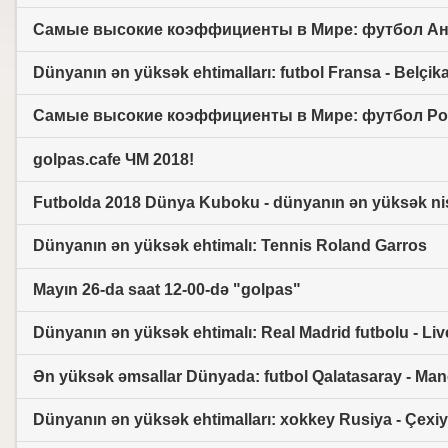
Самые высокие коэффициенты в Мире: футбол Ан
Dünyanın ən yüksək ehtimalları: futbol Fransa - Belçik
Самые высокие коэффициенты в Мире: футбол Рос
golpas.cafe ЧМ 2018!
Futbolda 2018 Dünya Kuboku - dünyanın ən yüksək nis
Dünyanın ən yüksək ehtimalı: Tennis Roland Garros
Mayın 26-da saat 12-00-də "golpas"
Dünyanın ən yüksək ehtimalı: Real Madrid futbolu - Liv
Ən yüksək əmsallar Dünyada: futbol Qalatasaray - Ma
Dünyanın ən yüksək ehtimalları: xokkey Rusiya - Çexi