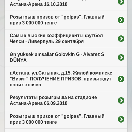
Астана-Арена 16.10.2018
Розыгрыш призов от "golpas". Главный
приз 3 000 000 тенге
Самые выокие коэффициенты футбол
Челси - Ливерпуль 29 сентября
Ən yüksək əmsallar Golovkin G - Alvarez S
DÜNYA
г.Астана, ул.Сагынак, д.15. Жилой комплекс
"Визит" ПОЛУЧЕНИЕ ПРИЗОВ. призы ждут
своих хозяев
Результаты розыгрыша на стадионе
Астана-Арена 06.09.2018
Розыгрыш призов от "golpas". Главный
приз 3 000 000 тенге