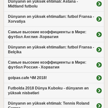
Dünyanın ən yüksək ehtimalı: Astana -
Midtland futbolu
Dünyanın ən yüksək ehtimalları: futbol Fransa -
Xorvatiya
Самые высокие коэффициенты в Мире:
футбол Англия -Хорватия
Dünyanın ən yüksək ehtimalları: futbol Fransa -
Belçika
Самые высокие коэффициенты в Мире:
футбол Россия - Хорватия
golpas.cafe ЧМ 2018!
Futbolda 2018 Dünya Kuboku - dünyanın ən
yüksək nisbətləri
Dünyanın ən yüksək ehtimalı: Tennis Roland