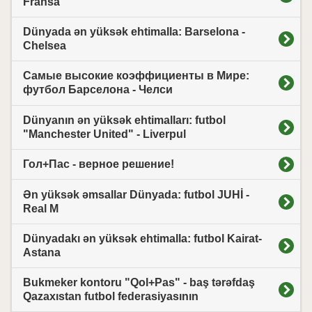
Fransa
Dünyada ən yüksək ehtimalla: Barselona -
Chelsea
Самые высокие коэффициенты в Мире:
футбол Барселона - Челси
Dünyanın ən yüksək ehtimalları: futbol
"Manchester United" - Liverpul
Гол+Пас - верное решение!
Ən yüksək əmsallar Dünyada: futbol JUHİ -
Real M
Dünyadakı ən yüksək ehtimalla: futbol Kairat-
Astana
Bukmeker kontoru "Qol+Pas" - baş tərəfdaş
Qazaxıstan futbol federasiyasının