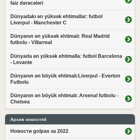
faiz dərəcələri
Dünyadakı ən yüksək ehtimallar: futbol
Liverpul - Manchester C
Dünyanın ən yüksək ehtimalı: Real Madrid
futbolu - Villarreal
Dünyada ən yüksək ehtimalla: futbol Barcelona
- Levante
Dünyanın ən böyük ehtimalı:Liverpul - Everton
Futbolu
Dünyanın ən böyük ehtimalı: Arsenal futbolu -
Chelsea
Архив новостей
Новости golpas за 2022