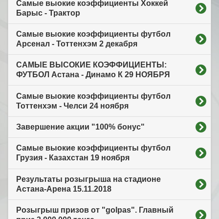
Самые выокие коэффициенты Хоккей
Барыс - Трактор
Самые выокие коэффициенты футбол
Арсенал - Тоттенхэм 2 декабря
САМЫЕ ВЫСОКИЕ КОЭФФИЦИЕНТЫ:
ФУТБОЛ Астана - Динамо К 29 НОЯБРЯ
Самые выокие коэффициенты футбол
Тоттенхэм - Челси 24 ноября
Завершение акции "100% бонус"
Самые выокие коэффициенты футбол
Грузия - Казахстан 19 ноября
Результаты розыгрыша на стадионе
Астана-Арена 15.11.2018
Розыгрыш призов от "golpas". Главный