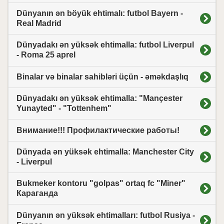
Dünyanın ən böyük ehtimalı: futbol Bayern -
Real Madrid
Dünyadakı ən yüksək ehtimalla: futbol Liverpul
- Roma 25 aprel
Binalar və binalar sahibləri üçün - əməkdaşlıq
Dünyadakı ən yüksək ehtimalla: "Mançester
Yunayted" - "Tottenhem"
Внимание!!! Профилактические работы!
Dünyada ən yüksək ehtimalla: Manchester City
- Liverpul
Bukmeker kontoru "golpas" ortaq fc "Miner"
Караганда
Dünyanın ən yüksək ehtimalları: futbol Rusiya -