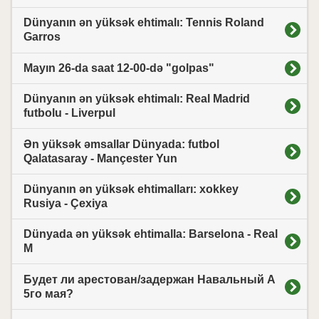
Dünyanın ən yüksək ehtimalı: Tennis Roland
Garros
Mayın 26-da saat 12-00-də "golpas"
Dünyanın ən yüksək ehtimalı: Real Madrid
futbolu - Liverpul
Ən yüksək əmsallar Dünyada: futbol
Qalatasaray - Mançester Yun
Dünyanın ən yüksək ehtimalları: xokkey
Rusiya - Çexiya
Dünyada ən yüksək ehtimalla: Barselona - Real
M
Будет ли арестован/задержан Навальный А
5го мая?