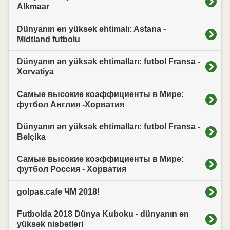
Alkmaar
Dünyanın ən yüksək ehtimalı: Astana -
Midtland futbolu
Dünyanın ən yüksək ehtimalları: futbol Fransa -
Xorvatiya
Самые высокие коэффициенты в Мире:
футбол Англия -Хорватия
Dünyanın ən yüksək ehtimalları: futbol Fransa -
Belçika
Самые высокие коэффициенты в Мире:
футбол Россия - Хорватия
golpas.cafe ЧМ 2018!
Futbolda 2018 Dünya Kuboku - dünyanın ən
yüksək nisbətləri