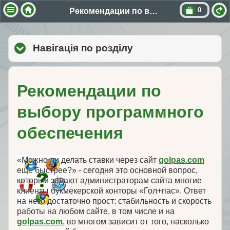
0
Рекомендации по выбору программного обеспечения
Навігація по розділу
click to expand cont
Рекомендации по
выбору программного
обеспечения
«Можно ли делать ставки через сайт
golpas.com
еще быстрее?» - сегодня это основной вопрос,
который задают администраторам сайта многие
клиенты букмекерской конторы «Гол+пас». Ответ
на него достаточно прост: стабильность и скорость
работы на любом сайте, в том числе и на
golpas.com
, во многом зависит от того, насколько