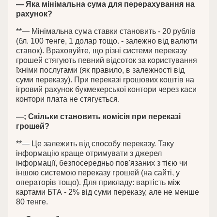
— Яка мінімальна сума для перерахування на
рахунок?
**— Мінімальна сума ставки становить - 20 рублів
(бл. 100 тенге, 1 долар тощо. - залежно від валюти
ставок). Враховуйте, що різні системи переказу
грошей стягують певний відсоток за користування
їхніми послугами (як правило, в залежності від
суми переказу). При переказі грошових коштів на
ігровий рахунок букмекерської контори через каси
контори плата не стягується.
—; Скільки становить комісія при переказі
грошей?
**— Це залежить від способу переказу. Таку
інформацію краще отримувати з джерел
інформації, безпосередньо пов'язаних з тією чи
іншою системою переказу грошей (на сайті, у
операторів тощо). Для прикладу: вартість між
картами БТА - 2% від суми переказу, але не менше
80 тенге.