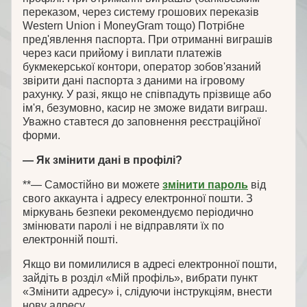
переказом, через систему грошових переказів
Western Union і MoneyGram тощо) Потрібне
пред'явлення паспорта. При отриманні виграшів
через каси прийому і виплати платежів
букмекерської контори, оператор зобов'язаний
звірити дані паспорта з даними на ігровому
рахунку. У разі, якщо не співпадуть прізвище або
ім'я, безумовно, касир не зможе видати виграш.
Уважно ставтеся до заповнення реєстраційної
форми.
— Як змінити дані в профілі?
**— Самостійно ви можете
змінити пароль
від
свого аккаунта і адресу електронної пошти. З
міркувань безпеки рекомендуємо періодично
змінювати паролі і не відправляти їх по
електронній пошті.
Якщо ви помилилися в адресі електронної пошти,
зайдіть в розділ «Мій профіль», вибрати пункт
«Змінити адресу» і, слідуючи інструкціям, внести
нову адресу.