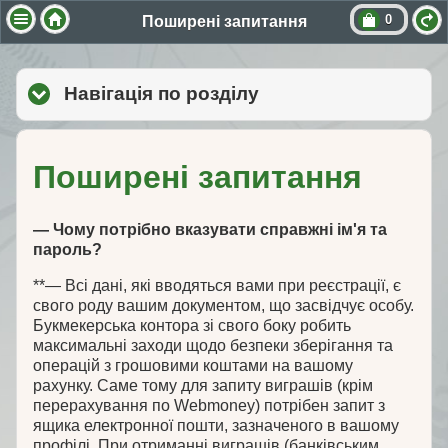
0
Поширені запитання
Навігація по розділу
click to expand cont
Поширені запитання
— Чому потрібно вказувати справжні ім'я та
пароль?
**— Всі дані, які вводяться вами при реєстрації, є
свого роду вашим документом, що засвідчує особу.
Букмекерська контора зі свого боку робить
максимальні заходи щодо безпеки зберігання та
операцій з грошовими коштами на вашому
рахунку. Саме тому для запиту виграшів (крім
перерахування по Webmoney) потрібен запит з
ящика електронної пошти, зазначеного в вашому
профілі. При отриманні виграшів (банківським