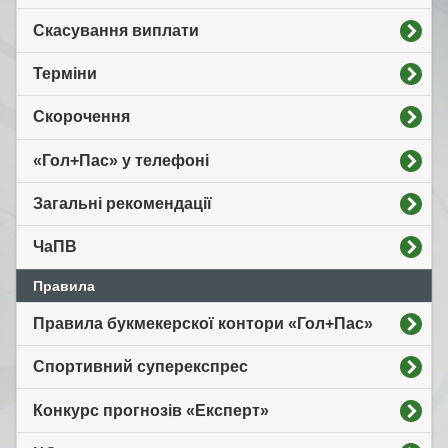
Скасування виплати
Терміни
Скорочення
«Гол+Пас» у телефоні
Загальні рекомендації
ЧаПВ
Правила
Правила букмекерскої контори «Гол+Пас»
Спортивний суперекспрес
Конкурс прогнозів «Експерт»