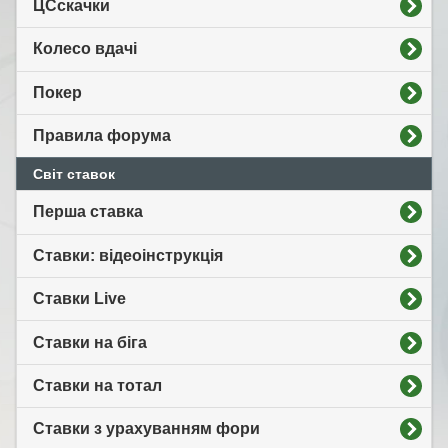
ЦСскачки
Колесо вдачі
Покер
Правила форума
Світ cтавок
Перша ставка
Ставки: відеоінструкція
Ставки Live
Ставки на біга
Ставки на тотал
Ставки з урахуванням фори