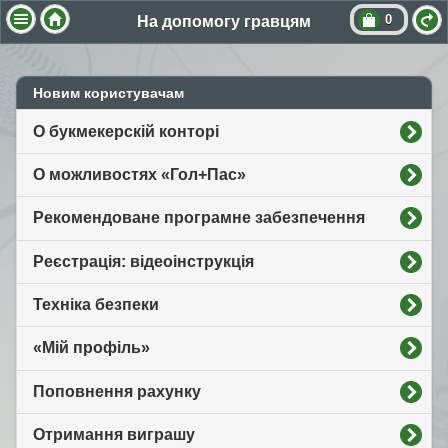
0
На допомогу гравцям
Новим користувачам
О букмекерскій конторі
О можливостях «Гол+Пас»
Рекомендоване програмне забезпечення
Реєстрація: відеоінструкція
Техніка безпеки
«Мій профіль»
Поповнення рахунку
Отримання виграшу