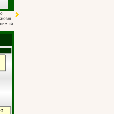
ої
сновні
в нижній