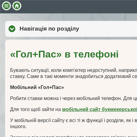
Навігація по розділу
click to expand cont
«Гол+Пас» в телефоні
Бувають ситуації, коли комп'ютер недоступний, наприкл
ставку. Саме в такі моменти знадобиться додатковий сер
Мобільний «Гол+Пас»
Робити ставки можна і через мобільний телефон. Для ц
Для того щоб зайти на
мобільний сайт букмекерсько
У мобільній версії сайту є всі ті ж функції і розділи, як 
іншого.