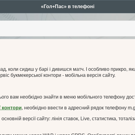
«Гол+Пас» в телефоні
ents
ад, коли сидиш у барі і дивишся матч. І особливо прикро, я
віс букмекерської контори - мобільна версія сайту.
ього вам необхідно знайти в меню мобільного телефону дост
ї контори
, необхідно ввести в адресний рядок телефону m.
і в основній версії сайту: лінія ставок, Live, статистика, тота