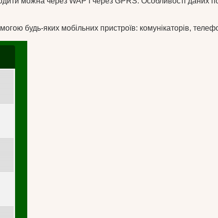
одити можна через WAP і через GPRS. Особливості даних посл
огою будь-яких мобільних пристроїв: комунікаторів, телеф