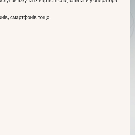
уг зв'язку та їх вартість слід запитати у оператора
онів, смартфонів тощо.