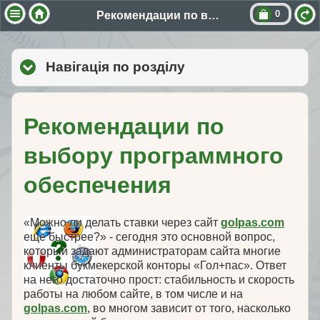
0
Рекомендации по выбору программного обеспечения
Навігація по розділу
click to expand cont
Рекомендации по
выбору программного
обеспечения
«Можно ли делать ставки через сайт
golpas.com
еще быстрее?» - сегодня это основной вопрос,
который задают администраторам сайта многие
клиенты букмекерской конторы «Гол+пас». Ответ
на него достаточно прост: стабильность и скорость
работы на любом сайте, в том числе и на
golpas.com
, во многом зависит от того, насколько