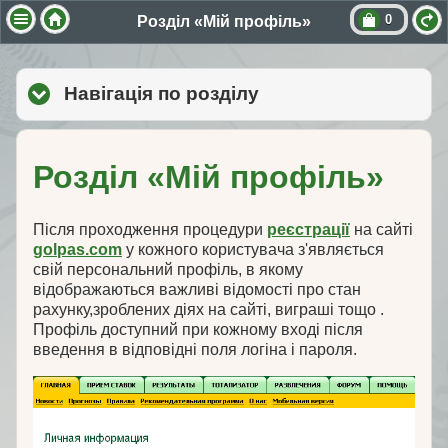
0
Розділ «Мій профіль»
Навігація по розділу
click to expand cont
Розділ «Мій профіль»
Після проходження процедури
реєстрації
на сайті
golpas.com
у кожного користувача з'являється
свій персональний профіль, в якому
відображаються важливі відомості про стан
рахунку,зроблених діях на сайті, виграші тощо .
Профіль доступний при кожному вході після
введення в відповідні поля логіна і пароля.