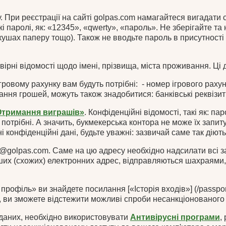
у. При реєстрації на сайті golpas.com намагайтеся вигадати 
і паролі, як: «12345», «qwerty», «пароль». Не зберігайте та 
кушах паперу тощо). Також не вводьте пароль в присутності
овірні відомості щодо імені, прізвища, міста проживання. Ці
овому рахунку вам будуть потрібні: - номер ігрового рахунк
мання грошей, можуть також знадобитися: банківські реквізит
Отримання виграшів»
. Конфіденційні відомості, такі як: п
 потрібні. А значить, букмекерська контора не може їх запи
 конфіденційні дані, будьте уважні: зазвичай саме так діють
@golpas.com. Саме на цю адресу необхідно надсилати всі з
 інших (схожих) електронних адрес, відправляються шахраями,
 профіль» ви знайдете посилання [«Історія входів»] (/passport
м, ви зможете відстежити можливі спроби несанкціонованого 
 даних, необхідно використовувати
Антивірусні програми
,