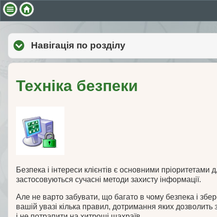
Навігація по розділу
click to expand cont
Техніка безпеки
Безпека і інтереси клієнтів є основними пріоритетами 
застосовуються сучасні методи захисту інформації.
Але не варто забувати, що багато в чому безпека і зб
вашій увазі кілька правил, дотримання яких дозволить
і не потрапити на хитрощі шахраїв.