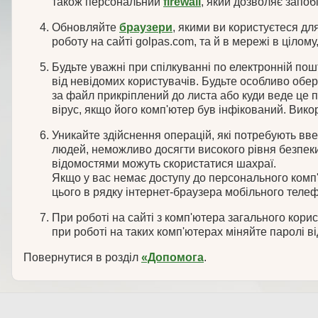
також персональний
firewall
, який дозволяє запоб
Обновляйте
браузери
, якими ви користуєтеся дл
роботу на сайті golpas.com, та й в мережі в цілом
Будьте уважні при спілкуванні по електронній пош
від невідомих користувачів. Будьте особливо обер
за файл прикріплений до листа або куди веде це п
вірус, якщо його комп'ютер був інфікований. Вик
Уникайте здійснення операцій, які потребують вв
людей, неможливо досягти високого рівня безпеки.
відомостями можуть скористатися шахраї.
Якщо у вас немає доступу до персонального комп'
цього в рядку інтернет-браузера мобільного телеф
При роботі на сайті з комп'ютера загального кори
при роботі на таких комп'ютерах міняйте паролі ві
Повернутися в розділ
«Допомога
.