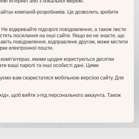
жі Інтернет або з локальної мережі.
 сайтах компаній-розробників. Це дозволить зробити
 Не відкривайте підозрілі повідомлення, а також листи
стять посилання на інші сайти. Якщо ви не знаєте, що
 Навіть повідомлення, відправлене другом, може містити
рки електронної пошти.
а комп'ютерах, якими щодня користуються десятки
ти ваші паролі та інші особисті дані. Цими
дуємо вам скористатися мобільною версією сайту. Для
хід», щоб вийти з-під персонального аккаунта. Також