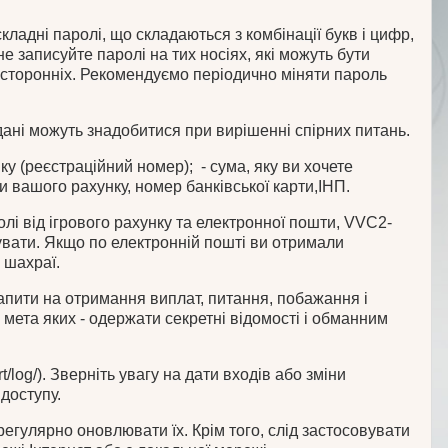
складні паролі, що складаються з комбінації букв і цифр,
не записуйте паролі на тих носіях, які можуть бути
 сторонніх. Рекомендуємо періодично міняти пароль
 дані можуть знадобитися при вирішенні спірних питань.
у (реєстраційний номер); - сума, яку ви хочете
и вашого рахунку, номер банківської карти,ІНП.
аролі від ігрового рахунку та електронної пошти, VVC2-
тувати. Якщо по електронній пошті ви отримали
 шахраї.
апити на отримання виплат, питання, побажання і
 мета яких - одержати секретні відомості і обманним
/log/). Зверніть увагу на дати входів або зміни
доступу.
 регулярно оновлювати їх. Крім того, слід застосовувати