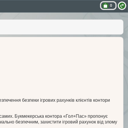
0
езпечення безпеки ігрових рахунків клієнтів контори
с самих. Букмекерська контора «Гол+Пас» пропонує
ально безпечним, захистити ігровий рахунок від злому