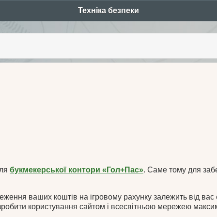
Техніка безпеки
ents
для
букмекерської контори «Гол+Пас»
. Саме тому для заб
ереження ваших коштів на ігровому рахунку залежить від ва
 зробити користування сайтом і всесвітньою мережею максим