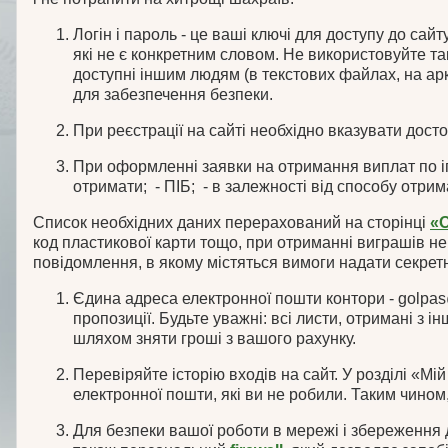
Логін і пароль - це ваші ключі для доступу до сайт
які не є конкретним словом. Не використовуйте так
доступні іншим людям (в текстових файлах, на ар
для забезпечення безпеки.
При реєстрації на сайті необхідно вказувати дост
При оформленні заявки на отримання виплат по ігр
отримати; - ПІБ; - в залежності від способу отри
Список необхідних даних перерахований на сторінці
«
код пластикової карти тощо, при отриманні виграшів не
повідомлення, в якому містяться вимоги надати секретні
Єдина адреса електронної пошти контори - golpas
пропозиції. Будьте уважні: всі листи, отримані з
шляхом зняти гроші з вашого рахунку.
Перевіряйте історію входів на сайт. У розділі «Мій
електронної пошти, які ви не робили. Таким чино
Для безпеки вашої роботи в мережі і збереження