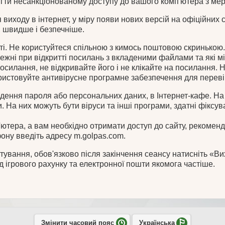
ігти несанкціонованому доступу до вашого комп'ютера з мере
я виходу в інтернет, у міру появи нових версій на офіційних
у, швидше і безпечніше.
ті. Не користуйтеся спільною з кимось поштовою скринькою.
ежні при відкритті посилань з вкладеними файлами та які мі
осилання, не відкривайте його і не клікайте на посилання.
ористовуйте антивірусне програмне забезпечення для переві
едення пароля або персональних даних, в Інтернет-кафе. Н
 На них можуть бути віруси та інші програми, здатні фіксува
ютера, а вам необхідно отримати доступ до сайту, рекомен
ону введіть адресу m.golpas.com.
стування, обов'язково після закінчення сеансу натисніть «Ви
д ігрового рахунку та електронної пошти якомога частіше.
Змінити часовий пояс
Українська