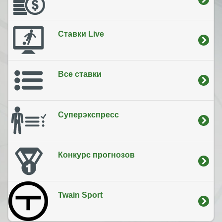
Cтавки Live
Все ставки
Суперэкспресс
Конкурс прогнозов
Twain Sport