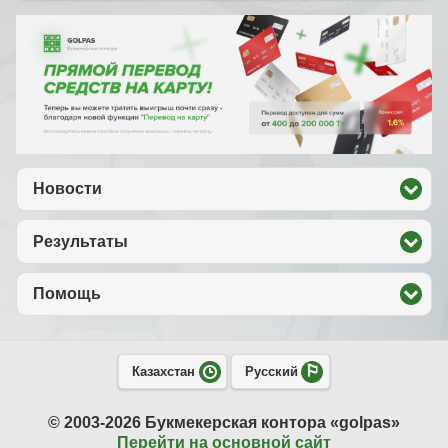
Новости
click to expand contents
Результаты
click to expand contents
Помощь
click to expand contents
Казахстан
Русский
© 2003-2026 Букмекерская контора «golpas»
Перейти на основной сайт