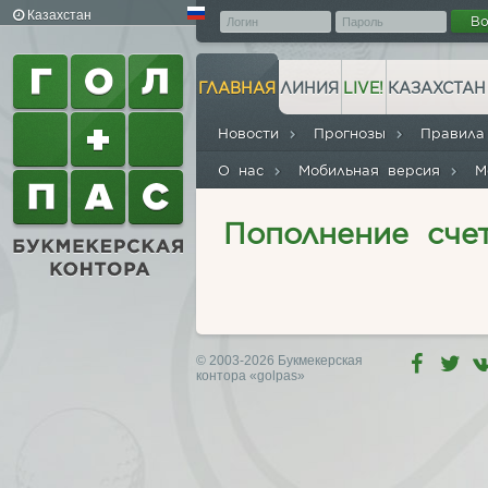
Казахстан
В
ГЛАВНАЯ
ЛИНИЯ
LIVE!
КАЗАХСТАН
Новости
Прогнозы
Правил
О нас
Мобильная версия
М
Пополнение сче
© 2003-2026 Букмекерская
контора
«golpas»