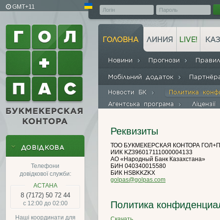
GMT+11
ГОЛОВНА
ЛИНИЯ
LIVE!
КАЗ
Новини
Прогнози
Прави
Мобільний додаток
Партнё
Новости БК
Политика конф
Агентська програма
Ліцензії
Реквизиты
ТОО БУКМЕКЕРСКАЯ КОНТОРА ГОЛ+
ДОВІДКОВА
ИИК KZ396017111000004133
АО «Народный Банк Казахстана»
Телефони
БИН 040340015580
БИК HSBKKZKX
довідкової служби:
golpas@golpas.com
АСТАНА
8 (7172) 50 72 44
Политика конфиденциа
с 12:00 до 02:00
Наші координати для
Скачать