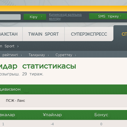
Құпиясөзді қалпына
SMS тіркеу
Кіру
келтіру
ЗАХСТАН
TWAIN SPORT
СУПЕРЭКСПРЕСС
С
in Sport
 рейтингі
Талқылау
Суреттеу
дар статистикасы
озыгрыш. 29 тираж.
дивизион
ПСЖ - Ланс
вкалар
Ұпайлар
Бонус
1
-4
0