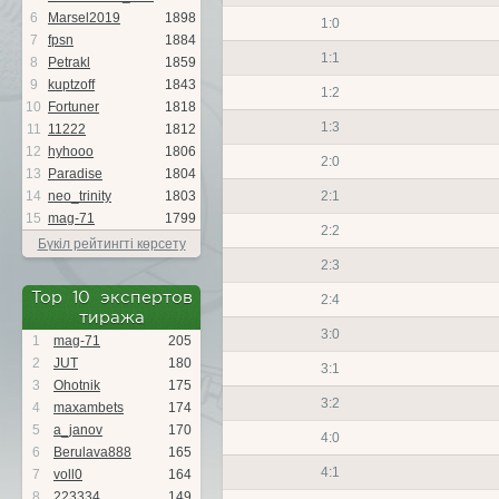
6
Marsel2019
1898
1:0
7
fpsn
1884
1:1
8
Petrakl
1859
9
kuptzoff
1843
1:2
10
Fortuner
1818
1:3
11
11222
1812
12
hyhooo
1806
2:0
13
Paradise
1804
14
neo_trinity
1803
2:1
15
mag-71
1799
2:2
Бүкіл рейтингті көрсету
2:3
Top 10 экспертов
2:4
тиража
3:0
1
mag-71
205
2
JUT
180
3:1
3
Ohotnik
175
3:2
4
maxambets
174
5
a_janov
170
4:0
6
Berulava888
165
4:1
7
voll0
164
8
223334
149