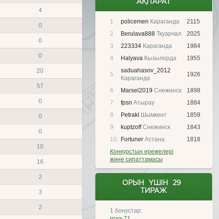
АҚПАРАТ
4
1
policemen
Караганда
2115
0
2
Berulava888
Ткуарчал
2025
0
3
223334
Караганда
1984
0
4
Halyava
Кызылорда
1955
saduahasov_2012
20
5
1926
Караганда
57
6
Marsel2019
Снежинск
1898
0
7
fpsn
Атырау
1884
8
Petrakl
Шымкент
1859
0
9
kuptzoff
Снежинск
1843
0
10
Fortuner
Астана
1818
10
Конкурстың ережелері
және сипаттамасы
16
2
ОРЫН ҮШІН 29 
ТИРАЖ
3
2
1 бонустар:
mag-71