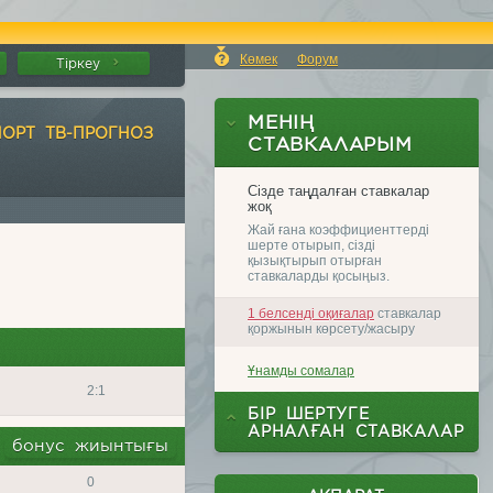
Көмек
Форум
Тіркеу
ПОРТ ТВ-ПРОГНОЗ
2:1
бонус жиынтығы
0