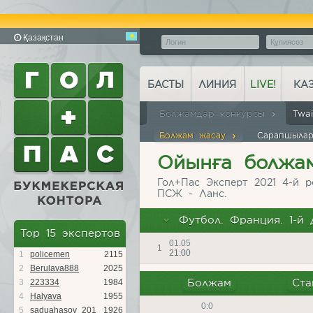
Қазақстан
БАСТЫ
ЛИНИЯ
LIVE!
КА
Болжамдар конкурсы
Twa
Болжам жасау
Сарапшылар
Ойынға болжам
Гол+Пас Эксперт 2021 4-й р
ПСЖ - Ланс.
Футбол. Франция. 1-й 
Top 15 экспертов
01.05
1
21:00
1
policemen
2115
2
Berulava888
2025
Болжам
Ста
3
223334
1984
4
Halyava
1955
0:0
5
saduahasov_201
1926