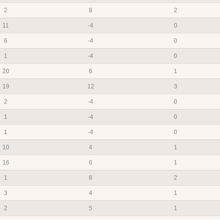
2
8
2
11
-4
0
6
-4
0
1
-4
0
20
6
1
19
12
3
2
-4
0
1
-4
0
1
-4
0
10
4
1
16
6
1
1
8
2
3
4
1
2
5
1