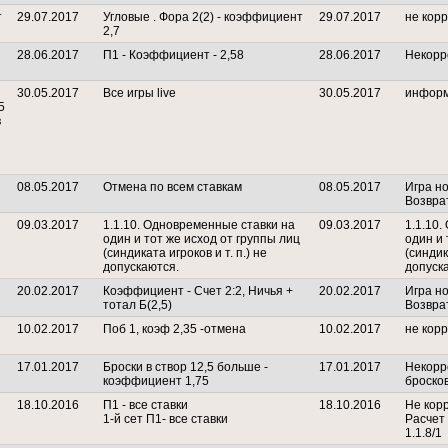
т
29.07.2017
Угловые . Фора 2(2) - коэффициент
29.07.2017
не кор
2,7
28.06.2017
П1 - Коэффициент - 2,58
28.06.2017
Некорр
30.05.2017
Все игры live
30.05.2017
информ
5
в
08.05.2017
Отмена по всем ставкам
08.05.2017
Игра но
Возвра
09.03.2017
1.1.10. Одновременные ставки на
09.03.2017
1.1.10
один и тот же исход от группы лиц
один и 
(синдиката игроков и т. п.) не
(синдик
допускаются.
допуск
20.02.2017
Коэффициент - Счет 2:2, Ничья +
20.02.2017
Игра но
тотал Б(2,5)
Возвра
10.02.2017
Поб 1, коэф 2,35 -отмена
10.02.2017
не кор
17.01.2017
Броски в створ 12,5 больше -
17.01.2017
Некорр
коэффициент 1,75
бросков
18.10.2016
П1 - все ставки
18.10.2016
Не кор
1-й сет П1- все ставки
Расчет 
1.1.8/1