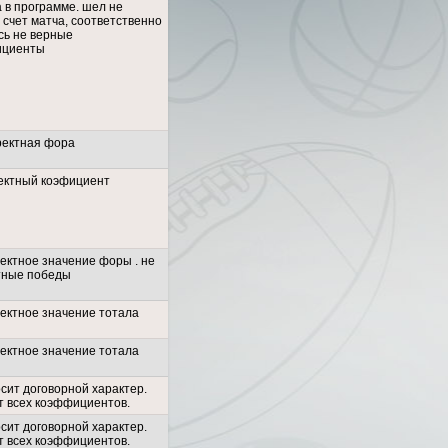
 в программе. шел не
 счет матча, соответственно
сь не верные
ициенты
ректная фора
ектный коэфициент
ректное значение форы . не
тные победы
ректное значение тотала
ректное значение тотала
сит договорной характер.
т всех коэффициентов.
сит договорной характер.
т всех коэффициентов.