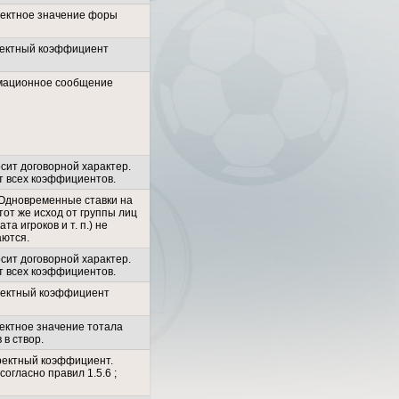
ректное значение форы
ектный коэффициент
ационное сообщение
сит договорной характер.
т всех коэффициентов.
. Одновременные ставки на
тот же исход от группы лиц
ата игроков и т. п.) не
аются.
сит договорной характер.
т всех коэффициентов.
ректный коэффициент
ектное значение тотала
 в створ.
ректный коэффициент.
согласно правил 1.5.6 ;