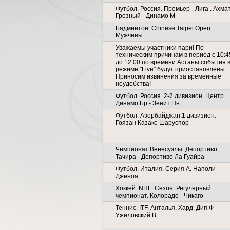
Футбол. Россия. Премьер - Лига . Ахма
Грозный - Динамо М
Бадминтон. Chinese Taipei Open.
Мужчины
Уважаемы участники пари! По
техническим причинам в период с 10:4
до 12:00 по времени Астаны события 
режиме "Live" будут приостановлены.
Приносим извинения за временные
неудобства!
Футбол. Россия. 2-й дивизион. Центр.
Динамо Бр - Зенит Пн
Футбол. Азербайджан.1 дивизион.
Гоязан Казакс-Шаруспор
Чемпионат Венесуэлы. Депортиво
Тачира - Депортиво Ла Гуайра
Футбол. Италия. Серия А. Наполи-
Дженоа
Хоккей. NHL. Сезон. Регулярный
чемпионат. Колорадо - Чикаго
Теннис. ITF. Анталья. Хард. Дип Ф -
Ужиловский В