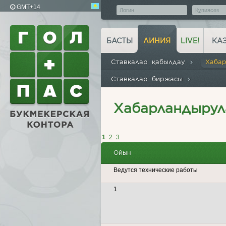
GMT+14
БАСТЫ
ЛИНИЯ
LIVE!
КА
Ставкалар қабылдау
Хаба
Ставкалар биржасы
Хабарландырул
1
2
3
Ойын
Ведутся технические работы
1