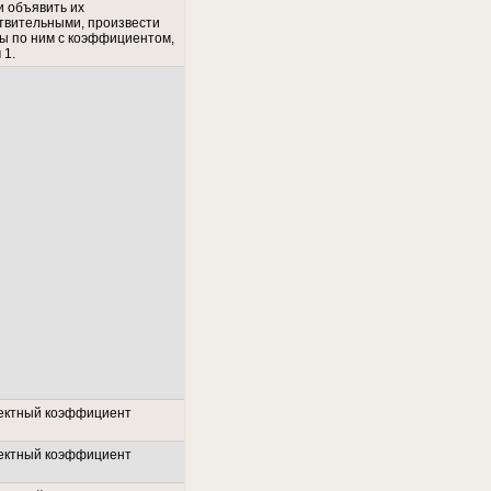
и объявить их
твительными, произвести
ы по ним с коэффициентом,
 1.
ектный коэффициент
ектный коэффициент