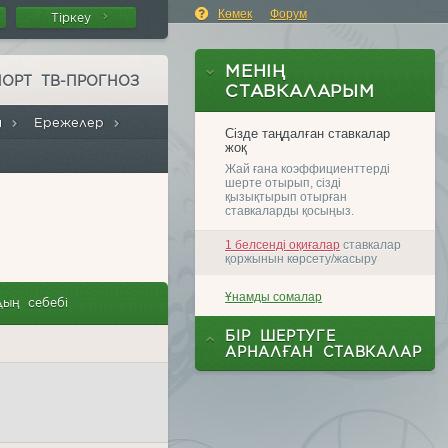
Көмек
Форум
Тіркеу
ПОРТ ТВ-ПРОГНОЗ
лы
Ережелер
ың себебі