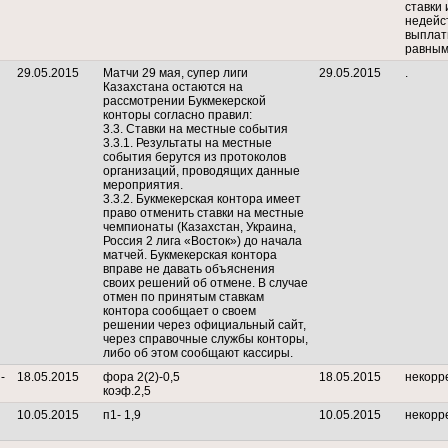
ставки 
недейс
выплат
равным
29.05.2015
Матчи 29 мая, супер лиги
29.05.2015
.
Казахстана остаются на
рассмотрении Букмекерской
конторы согласно правил:
3.3. Ставки на местные события
3.3.1. Результаты на местные
события берутся из протоколов
организаций, проводящих данные
мероприятия.
3.3.2. Букмекерская контора имеет
право отменить ставки на местные
чемпионаты (Казахстан, Украина,
Россия 2 лига «Восток») до начала
матчей. Букмекерская контора
вправе не давать объяснения
своих решений об отмене. В случае
отмен по принятым ставкам
контора сообщает о своем
решении через официальный сайт,
через справочные службы конторы,
либо об этом сообщают кассиры.
-
18.05.2015
фора 2(2)-0,5
18.05.2015
некорр
коэф.2,5
10.05.2015
п1- 1,9
10.05.2015
некорр