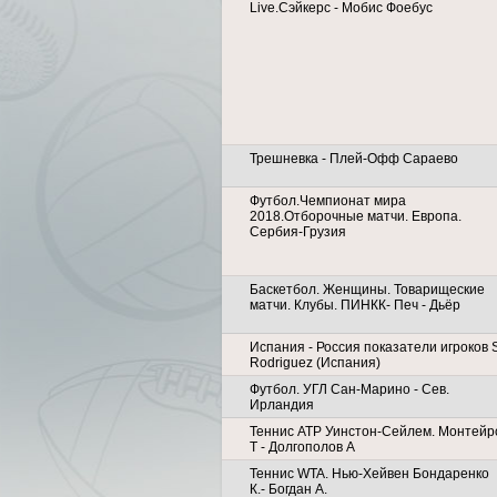
Live.Сэйкерс - Мобис Фоебус
Трешневка - Плей-Офф Сараево
Футбол.Чемпионат мира
2018.Отборочные матчи. Европа.
Сербия-Грузия
Баскетбол. Женщины. Товарищеские
матчи. Клубы. ПИНКК- Печ - Дьёр
Испания - Россия показатели игроков S
Rodriguez (Испания)
Футбол. УГЛ Сан-Марино - Сев.
Ирландия
Теннис АТР Уинстон-Сейлем. Монтейр
Т - Долгополов А
Теннис WTA. Нью-Хейвен Бондаренко
К.- Богдан А.