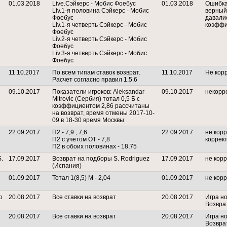
01.03.2018
Live.Сэйкерс - Мобис Фоебус
01.03.2018
Ошибка
Liv.1-я половина Сэйкерс - Мобис
верный
Фоебус
давали
Liv.1-я четверть Сэйкерс - Мобис
коэфф
Фоебус
Liv.2-я четверть Сэйкерс - Мобис
Фоебус
Liv.3-я четверть Сэйкерс - Мобис
Фоебус
11.10.2017
По всем типам ставок возврат.
11.10.2017
Не кор
Расчет согласно правил 1.5.6
09.10.2017
Показатели игроков: Aleksandar
09.10.2017
некорр
Mitrovic (Сербия) тотал 0,5 Б с
коэффициентом 2,86 рассчитаны
на возврат, время отмены 2017-10-
09 в 18-30 время Москвы
22.09.2017
П2 - 7,9 ; 7,6
22.09.2017
не кор
П2 с учетом ОТ - 7,8
коррек
П2 в обоих половинах - 18,75
.
17.09.2017
Возврат на подборы S. Rodriguez
17.09.2017
не кор
(Испания)
01.09.2017
Тотал 1(8,5) М - 2,04
01.09.2017
не кор
о
20.08.2017
Все ставки на возврат
20.08.2017
Игра но
Возвра
20.08.2017
Все ставки на возврат
20.08.2017
Игра но
Возвра