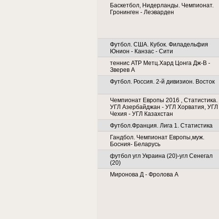
Баскетбол, Нидерланды. Чемпионат.
Гронинген - Леэварден
Футбол. США. Кубок. Филадельфия
Юнион - Канзас - Сити
теннис ATP Метц.Хард Цонга Дж-В -
Зверев А
Футбол. Россия. 2-й дивизион. Восток
Чемпионат Европы 2016 , Статистика.
УГЛ Азербайджан - УГЛ Хорватия, УГЛ
Чехия - УГЛ Казахстан
Футбол.Франция. Лига 1. Статистика
Гандбол. Чемпионат Европы,муж.
Босния- Беларусь
футбол угл Украина (20)-угл Сенегал
(20)
Миронова Д - Фролова А