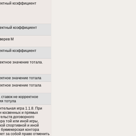
ектный коэффициент
ектный коэффициент
Зверев М
ектный коэффициент
ектное значение тотала.
ектное значение тотала
ектное значение тотала
 ставок не корректное
ия тотула
тельная игра 1.1.8. При
и косвенных и прямых
тельств договорного
ра той или иной игры,
ной спортивной и иной
 букмекерская контора
яет за собой право отменить