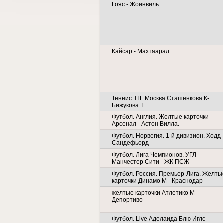
Гояс - Жоинвиль
Кайсар - Махтаарал
Теннис. ITF Москва Сташенкова К-
Бижукова Т
Футбол. Англия. Желтые карточки
Арсенал - Астон Вилла.
Футбол. Норвегия. 1-й дивизион. Ходд 
Сандефьорд
Футбол. Лига Чемпионов. УГЛ
Манчестер Сити - ЖК ПСЖ
Футбол. Россия. Премьер-Лига. Желты
карточки Динамо М - Краснодар
желтые карточки Атлетико М-
Депортиво
Футбол. Live Аделаида Блю Иглс