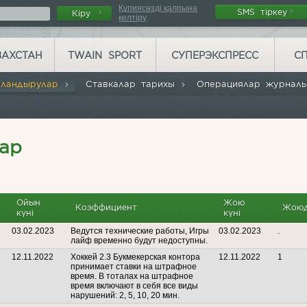
Құпиясөзді қалпына
SMS тіркеу
Кіру
келтіру
ЗАХСТАН
TWAIN SPORT
СУПЕРЭКСПРЕСС
С
рландырулар
Ставкалар тарихы
Операциялар журна
ар
Ойын
Жою
Коэффициент
Жоюд
күні
күні
03.02.2023
Ведутся технические работы, Игры
03.02.2023
.
лайф временно будут недоступны.
12.11.2022
Хоккей 2.3 Букмекерская контора
12.11.2022
1
принимает ставки на штрафное
время. В тоталах на штрафное
время включают в себя все виды
нарушений: 2, 5, 10, 20 мин.