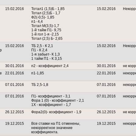
15.02.2016
Тотал1 (1,5)Б - 1,85
15.02.2016
Некорр
Тотал (2,5)Б - 1,7
Ф2(-0,5)- 1,85
п1- 4,4
Тотал М(3,5)-1,7
1-й тайм П1- 9,75
1-й гол 1-я -2,15
Тотал (2,5) Б- 2,65
15.02.2016
ТБ 2,5 - К 2,1
15.02.2016
Некорр
р
П1 - К 2,4
1-я забьет- К 1,3
1 тайм П1 - К 3,15
30.01.2016
п2 - коэффициент 2,4
30.01.2016
не кор
е
22.01.2016
п1-1,85
22.01.2016
некорр
07.01.2016
ТБ 2,5-1,8
07.01.2016
некорр
07.01.2016
П1- коэффициент - 3,1
07.01.2016
некорр
Фора 1 (0) - коэффициент - 2,1
1Х - коэффициент - 1,7
26.12.2015
Фора2(0)- коэффициент - 1,9
26.12.2015
не кор
19.12.2015
Все ставки на П1 отменены,
19.12.2015
некорр
некорректное значение
коэффициента.