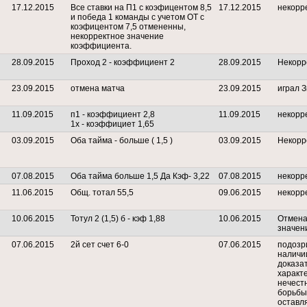
17.12.2015
Все ставки на П1 с коэфицентом 8,5
17.12.2015
некорр
и победа 1 команды с учетом ОТ с
коэфицентом 7,5 отмененны,
некорректное значение
коэффициента.
28.09.2015
Проход 2 - коэффициент 2
28.09.2015
Некорр
23.09.2015
отмена матча
23.09.2015
играл 
11.09.2015
п1 - коэффициент 2,8
11.09.2015
некорр
1х - коэффициет 1,65
03.09.2015
Оба тайма - больше ( 1,5 )
03.09.2015
Некорр
07.08.2015
Оба тайма больше 1,5 Да Кэф- 3,22
07.08.2015
некорр
11.06.2015
Общ. тотал 55,5
09.06.2015
некорр
10.06.2015
Тотул 2 (1,5) б - кэф 1,88
10.06.2015
Отмена
значен
07.06.2015
2й сет счет 6-0
07.06.2015
подозри
наличи
доказа
характе
нечест
борьбы
оставл