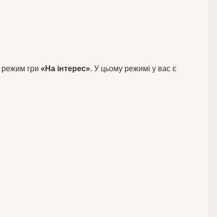
и режим гри
«На інтерес»
. У цьому режимі у вас є