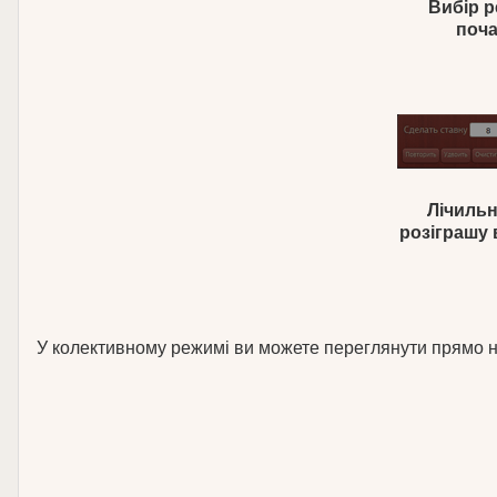
Вибір 
поча
Лічильн
розіграшу 
У колективному режимі ви можете переглянути прямо на і