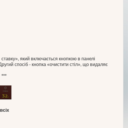
ставку», який включається кнопкою в панелі
Другий спосіб - кнопка «очистити стіл», що видаляє
 ***
всіх