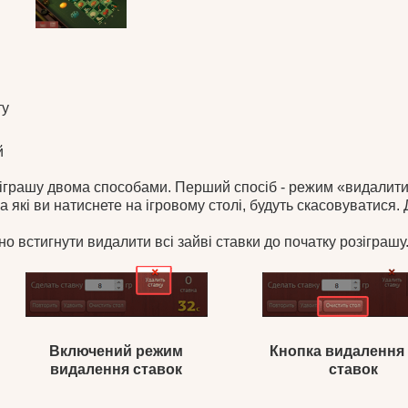
ту
й
іграшу двома способами. Перший спосіб - режим «видалити 
а які ви натиснете на ігровому столі, будуть скасовуватися. 
но встигнути видалити всі зайві ставки до початку розіграшу.
Включений режим
Кнопка видалення 
видалення ставок
ставок