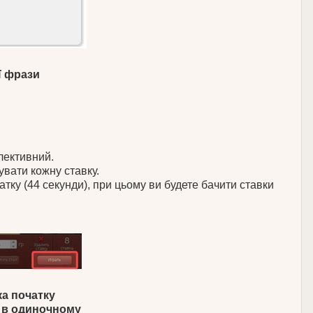
ї фрази
лективний.
увати кожну ставку.
тку (44 секунди), при цьому ви будете бачити ставки
а початку
 в одиночному