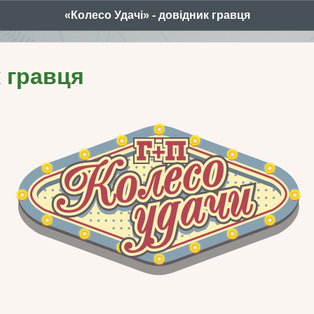
«Колесо Удачі» - довідник гравця
к гравця