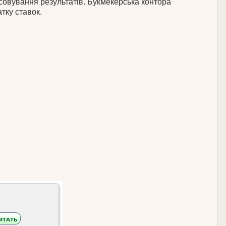
асовування результатів. Букмекерська контора
тку ставок.