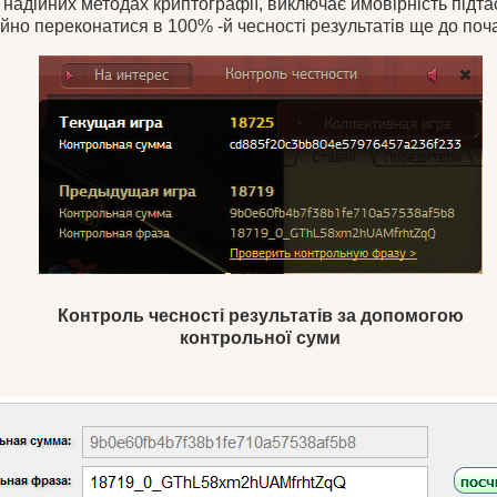
 надійних методах криптографії, виключає ймовірність підт
но переконатися в 100% -й чесності результатів ще до поча
Контроль чесності результатів за допомогою
контрольної суми