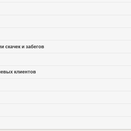
и скачек и забегов
левых клиентов
!