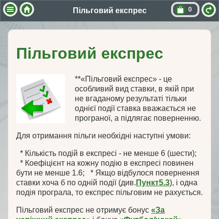
0
Пільговий експрес
Пільговий експрес
**«Пільговий експрес» - це
особливий вид ставки, в якій при
не вгаданому результаті тільки
однієї події ставка вважається не
програної, а підлягає поверненню.
Для отримання пільги необхідні наступні умови:
* Кількість подій в експресі - не менше 6 (шести);
* Коефіцієнт на кожну подію в експресі повинен
бути не менше 1.6; * Якщо відбулося повернення
ставки хоча б по одній події (див.
Пункт5.3
), і одна
подія програла, то експрес пільговим не рахується.
Пільговий експрес не отримує бонус
«За