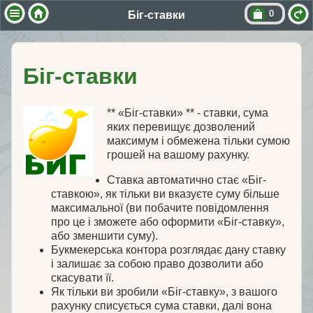
0
Біг-ставки
Біг-ставки
** «Біг-ставки» ** - ставки, сума
яких перевищує дозволений
максимум і обмежена тільки сумою
грошей на вашому рахунку.
Ставка автоматично стає «Біг-
ставкою», як тільки ви вказуєте суму більше
максимальної (ви побачите повідомлення
про це і зможете або оформити «Біг-ставку»,
або зменшити суму).
Букмекерська контора розглядає дану ставку
і залишає за собою право дозволити або
скасувати її.
Як тільки ви зробили «Біг-ставку», з вашого
рахунку списується сума ставки, далі вона